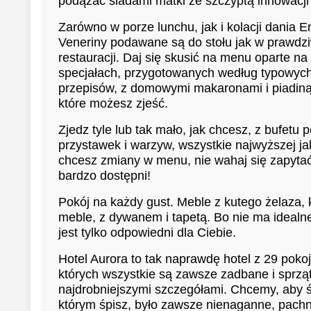
podążać śladami matki ze szczyptą innowacji 
Zarówno w porze lunchu, jak i kolacji dania E
Veneriny podawane są do stołu jak w prawdz
restauracji. Daj się skusić na menu oparte n
specjałach, przygotowanych według typowych
przepisów, z domowymi makaronami i piadiną
które możesz zjeść.
Zjedz tyle lub tak mało, jak chcesz, z bufetu 
przystawek i warzyw, wszystkie najwyższej jak
chcesz zmiany w menu, nie wahaj się zapytać
bardzo dostępni!
Pokój na każdy gust. Meble z kutego żelaza,
meble, z dywanem i tapetą. Bo nie ma idealn
jest tylko odpowiedni dla Ciebie.
Hotel Aurora to tak naprawdę hotel z 29 pokoj
których wszystkie są zawsze zadbane i sprzą
najdrobniejszymi szczegółami. Chcemy, aby 
którym śpisz, było zawsze nienaganne, pachn