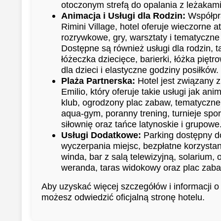
otoczonym strefą do opalania z leżakami
Animacja i Usługi dla Rodzin:
Współpr
Rimini Village, hotel oferuje wieczorne a
rozrywkowe, gry, warsztaty i tematyczne
Dostępne są również usługi dla rodzin, ta
łóżeczka dziecięce, barierki, łóżka piętr
dla dzieci i elastyczne godziny posiłków.
Plaża Partnerska:
Hotel jest związany 
Emilio, który oferuje takie usługi jak ani
klub, ogrodzony plac zabaw, tematyczne
aqua-gym, poranny trening, turnieje spo
siłownię oraz tańce latynoskie i grupowe
Usługi Dodatkowe:
Parking dostępny d
wyczerpania miejsc, bezpłatne korzystan
winda, bar z salą telewizyjną, solarium, 
weranda, taras widokowy oraz plac zabaw
Aby uzyskać więcej szczegółów i informacji o 
możesz odwiedzić oficjalną stronę hotelu.