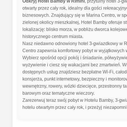
Odkryj Hotel Bamby w Rimini
, przytulny hotel 3-
otwarty przez cały rok, idealny dla gości rekreacyjny
biznesowych. Znajdujący się w Marina Centro, w spo
zielonej okolicy mieszkalnej, Hotel Bamby oferuje s
lokalizację: blisko morza, w pobliżu dworca kolejow
historycznego centrum miasta.
Nasz niedawno odnowiony hotel 3-gwiazdkowy w R
Centro zapewnia komfortowy pobyt w wyjątkowych 
Wybierz spośród opcji pokój i śniadanie, półwyżywi
wyżywienie i ciesz się wakacjami bez zmartwień. W
dostępnych usług znajdziesz bezpłatne Wi-Fi, cał
konsjerża, punkt internetowy, bezpieczny i monitor
wewnętrzny, rowery, wózki dziecięce, przestronny t
barowym oraz tematyczne wieczory.
Zarezerwuj teraz swój pobyt w Hotelu Bamby, 3-g
hotelu otwartym przez cały rok, i przeżyj niezapomn