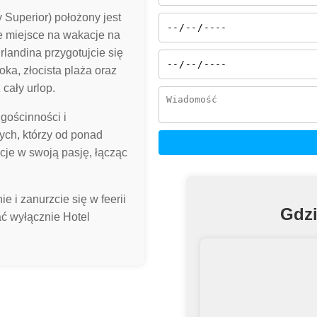
 Superior) położony jest
e miejsce na wakacje na
rlandina przygotujcie się
ka, złocista plaża oraz
cały urlop.
gościnności i
ych, którzy od ponad
cje w swoją pasję, łącząc
e i zanurzcie się w feerii
Gdzi
ać wyłącznie Hotel